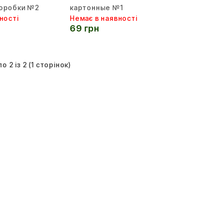
оробки №2
картонные №1
ності
Немає в наявності
69 грн
о 2 із 2 (1 сторінок)