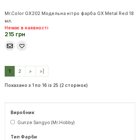
Mr.Color GX202 Модельна нітро фарба GX Metal Red 18
мл.
Немає в наявності
215 грн
1
2
>
>|
Показано з 1 по 16 із 25 (2 сторінок)
Виробник
Gunze Sangyo (Mr.Hobby)
Тип Фарби