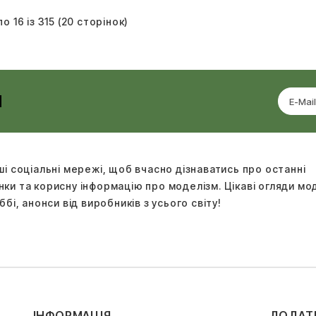
по 16 із 315 (20 сторінок)
И
ші соціальні мережі, щоб вчасно дізнаватись про останні
ки та корисну інформацію про моделізм. Цікаві огляди м
ббі, анонси від виробників з усього світу!
ІНФОРМАЦІЯ
ДОДАТ