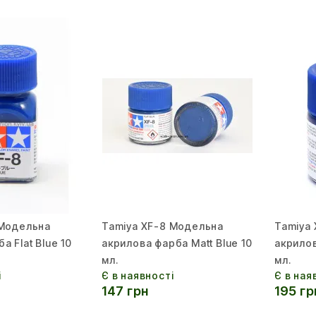
 Модельна
Tamiya XF-8 Модельна
Tamiya
а Flat Blue 10
акрилова фарба Matt Blue 10
акрилов
мл.
мл.
і
Є в наявності
Є в ная
147 грн
195 гр