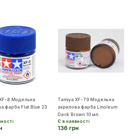
 XF-8 Модельна
Tamiya XF-79 Модельна
а фарба Flat Blue 23
акрилова фарба Linoleum
Deck Brown 10 мл.
вності
Є в наявності
н
136 грн