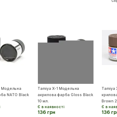
Со
9 Модельна
Tamiya X-1 Модельна
Tamiya
рба NATO Black
акрилова фарба Gloss Black
крилов
10 мл.
Brown 2
і
Є в наявності
Є в ная
136 грн
136 гр