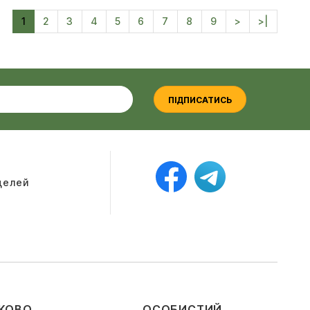
1
2
3
4
5
6
7
8
9
>
>|
ПІДПИСАТИСЬ
оделей
КОВО
ОСОБИСТИЙ