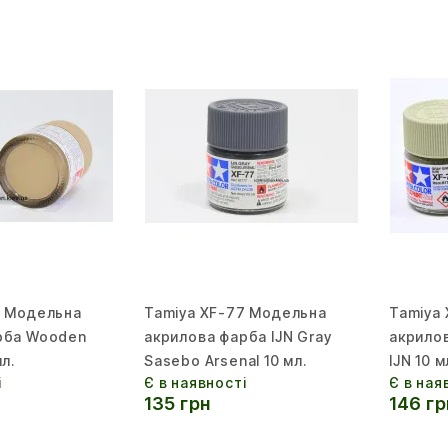
8 Модельна
Tamiya XF-77 Модельна
Tamiya
рба Wooden
акрилова фарба IJN Gray
акрило
л.
Sasebo Arsenal 10 мл.
IJN 10 м
і
Є в наявності
Є в ная
135 грн
146 гр