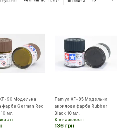
Рейтинг по ТОПу
16
ртувати:
Показати
 XF-90 Модельна
Tamiya XF-85 Модельна
а фарба German Red
акрилова фарба Rubber
 10 мл.
Black 10 мл.
вності
Є в наявності
н
136 грн