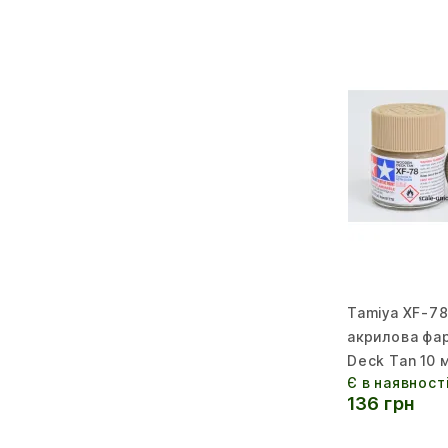
Tamiya XF-7
акрилова фа
Deck Tan 10 м
Є в наявност
136 грн