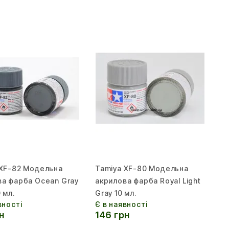
 XF-82 Модельна
Tamiya XF-80 Модельна
ва фарба Ocean Gray
акрилова фарба Royal Light
 мл.
Gray 10 мл.
вності
Є в наявності
н
146 грн