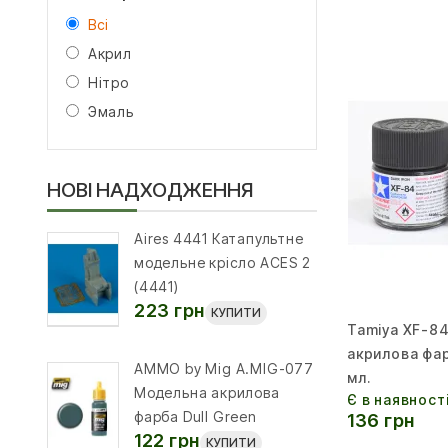
Всі
Акрил
Нітро
Эмаль
НОВІ НАДХОДЖЕННЯ
Aires 4441 Катапультне
модельне крісло ACES 2
(4441)
223 грн
КУПИТИ
Tamiya XF-8
акрилова фар
AMMO by Mig A.MIG-077
мл.
Модельна акрилова
Є в наявност
фарба Dull Green
136 грн
122 грн
КУПИТИ