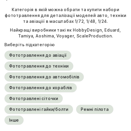
Категорія в якій можна обрати та купити
набори
фототравлення
для деталізації моделей авто, техніки
та авіаціії в масштабах
1/72
,
1/48
,
1/24
.
Найкращі виробники такі як
HobbyDesign
,
Eduard
,
Tamiya
,
Aoshima
,
Voyager
,
ScaleProduction
.
Виберіть підкатегорію
Фототравлення до авіації
Фототравлення до техніки
Фототравлення до автомобілів
Фототравлення до кораблів
Фототравлені сіточки
Фототравлені гайки/болти
Ремні пілота
Інше