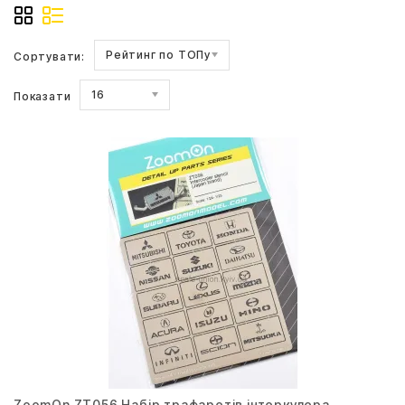
Рейтинг по ТОПу
Сортувати:
16
Показати
ZoomOn ZT056 Набір трафаретів інтеркулера