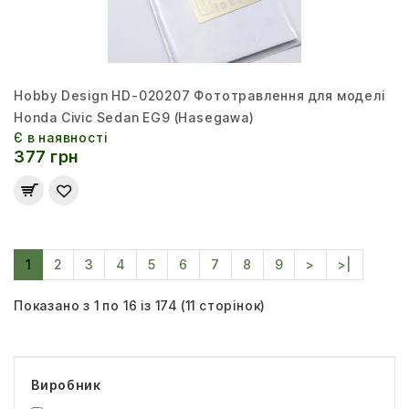
Hobby Design HD-020207 Фототравлення для моделі
Honda Civic Sedan EG9 (Hasegawa)
Є в наявності
377 грн
1
2
3
4
5
6
7
8
9
>
>|
Показано з 1 по 16 із 174 (11 сторінок)
Виробник