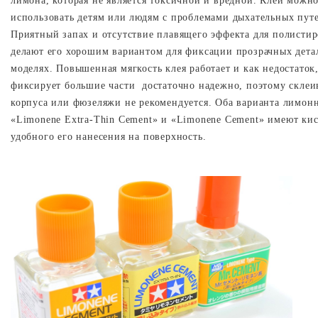
лимона, которая не является токсичной и вредной. Клей можн
использовать детям или людям с проблемами дыхательных пут
Приятный запах и отсутствие плавящего эффекта для полистир
делают его хорошим вариантом для фиксации прозрачных дета
моделях. Повышенная мягкость клея работает и как недостаток,
фиксирует большие части достаточно надежно, поэтому склеи
корпуса или фюзеляжи не рекомендуется. Оба варианта лимонн
«
Limonene
Extra
-
Thin
Cement
» и «
Limonene
Cement
» имеют кис
удобного его нанесения на поверхность.