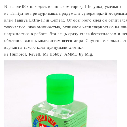
В начале 00х находясь в японском городе Шизуока, умельцы
из
Tamiya
не прищуриваясь придумали супержидкий модельн
клей
Tamiya
Extra
-
Thin
Cement
. От обычного клея он отличалс
текучестью, экономичностью, отличной капиллярностью на шв
надежностью в работе. Эта вещь сразу стала бестселлером и не
облегчила жизнь моделистам всего мира. Спустя несколько лет
варианты такого клея придумали химики
из
Humbrol
,
Revell
,
Mr
.
Hobby
,
AMMO
by
Mig
.