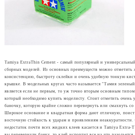
Tamiya
ExtraThin
Cement
- самый популярный и универсальный
сборных моделей. Из основных преимуществ можно отметить
консистенцию, быстроту склейки и очень удобную тонкую кист
крышке. В модельных кругах часто называется "Тамия зеленый
является если не первым, то уж точно вторым основным типом
который необходимо купить моделисту. Стоит отметить очень 
баночку, которую крайне сложно перевернуть или смахнуть со 
Широкое основание и квадратная форма дают отличную, поис
восточную стойкость к ударам и проявлениям неаккуратности.
недостаток почти всех жидких клеев касается и
Tamiya
Extra
-
T
вы перевернули банку, то клей испортит все на что разольется