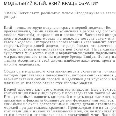
МОДЕЛЬНИЙ КЛЕЙ. ЯКИЙ КРАЩЕ ОБРАТИ?
УВАГА! Текст статті російською мовою. Продовжуйте на влас
розсуд.
Клей - вещь, которую покупают сразу с первой моделью. Без
преувеличения, самый важный компонент в работе над сборко
любого масштаба, направления и сложности. Часто клей опреде
долго проживет ваша модель на полке, не потеряв ракету или 
каток с ходовой. От удобства использования клея зависит легк
скорость сборки вашей модели, не редко бывает, что качествен
модель портится именно неаккуратной склейкой. На сегодняш
существует множество фирм и вариантов упаковки модельного
мы рассмотрим его типы на примере бренда
Tamiya
. Почему и
Тамия? Ассортимент этой фирмы наиболее лаконичен, прост и
многим моделистам.
Общая суть модельного клея заключается в склеивании полист
методом приплавления поверхностей, которые соприкасаются.
вариант склейки самый простой и надежный для хрупкого и м
пластика из которого отливаются сборные модели.
Второй параметр клея это степень его жидкости. Еще с 90х го
консистенция клея у лидирующих производителей почти не ме
Его нужно было наносить кисточкой и ждать пока высохнет, к
прижимая и фиксируя большие детали фюзеляжа или корпуса.
клеи были не очень долговечными и иногда детали отваливали
моделей при длительном хранении. Происходило это из-за гус
консистенции и низкой капиллярности клея, он не проникал г
стыки деталей и не сплавлял швы в достаточной мере. Даже бе