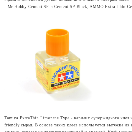
-
Mr
.
Hobby
Cement
SP
и
Cement
SP
Black
, AMMO Extra Thin Ce
Tamiya
ExtraThin
Limonene
Type
-
вариант
супержидкого
клея
friendly
сырья
.
В основе таких клеев используется вытяжка из