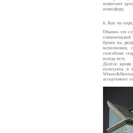
помогают арх
атмосферу.
6. Как ты опр
Обычно это сл
союзнической 
брони на диор
исполнения, 
способами ста
всегда есть.
Долгое время
пользуюсь и е
Winsor&Newto
ассортимент г