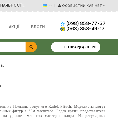
 НАЯВНОСТІ.
ОСОБИСТИЙ КАБІНЕТ
(098) 858-77-37
АКЦІЇ
БЛОГИ
(063) 858-49-17
0 ТОВАР(ІВ) - 0 ГРН
s.
д.
ень из Польши, зовут его Radek Pituch. Моделисты могут
твенных фигур в 35м масштабе. Радек яркий представитель
 на уровне именитых мастеров жанра. На регулярных