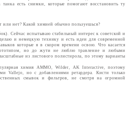
 танка есть снимки, которые помогают восстановить ту
т или нет?
Какой химией обычно пользуешься?
бок). Сейчас испытываю стабильный интерес к советской и
делаю и немецкую технику и есть идеи для современной
авыков которые я в скором времени освою. Что касается
рототипом, но до жути не люблю травление и любыми
 масштабные из листового полистирола, по этому варианты
опулярная химия АММ
O
,
Wilder
,
AK Interactive
, поэтому
ми Vallejo, но с добавлениями ретардера. Кисти только
бственных смывок и фильтров, не смотря на огромной