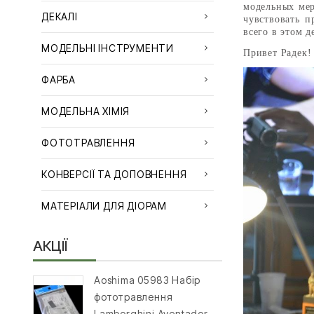
модельных мер
ДЕКАЛІ
чувствовать п
всего в этом 
МОДЕЛЬНІ ІНСТРУМЕНТИ
Привет Радек!
ФАРБА
МОДЕЛЬНА ХІМІЯ
ФОТОТРАВЛЕННЯ
КОНВЕРСІЇ ТА ДОПОВНЕННЯ
МАТЕРІАЛИ ДЛЯ ДІОРАМ
АКЦІЇ
Aoshima 05983 Набір
фототравлення
Lamborghini Aventador