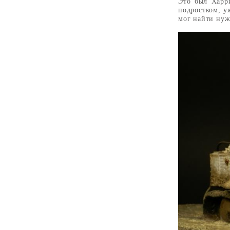
Это был Харри
подростком, у
мог найти нуж