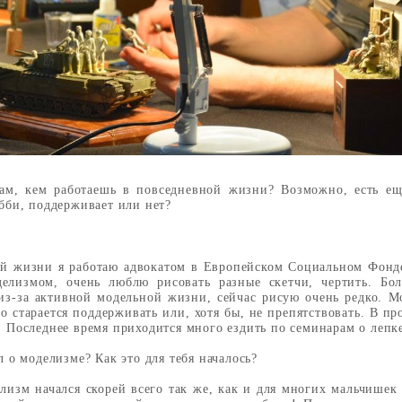
нам, кем работаешь в повседневной жизни? Возможно, есть ещ
обби, поддерживает или нет?
ой жизни я работаю адвокатом в Европейском Социальном Фонд
делизмом, очень люблю рисовать разные скетчи, чертить. Б
из-за активной модельной жизни, сейчас рисую очень редко. М
но старается поддерживать или, хотя бы, не препятствовать. В 
. Последнее время приходится много ездить по семинарам о лепк
л о моделизме? Как это для тебя началось?
лизм начался скорей всего так же, как и для многих мальчишек