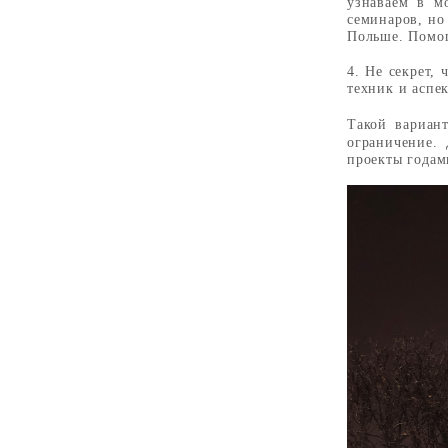
узнаваем в м
семинаров, но
Польше. Помог
4. Не секрет,
техник и аспе
Такой вариант
ограничение. 
проекты годам