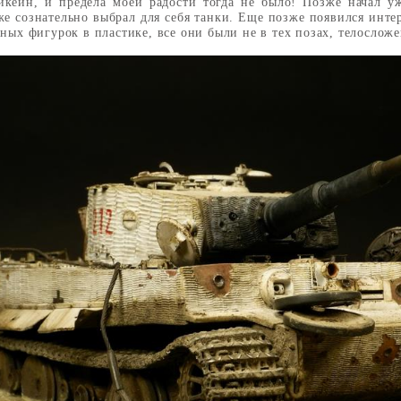
кейн, и предела моей радости тогда не было! Позже начал уж
же сознательно выбрал для себя танки. Еще позже появился интер
ных фигурок в пластике, все они были не в тех позах, телослож