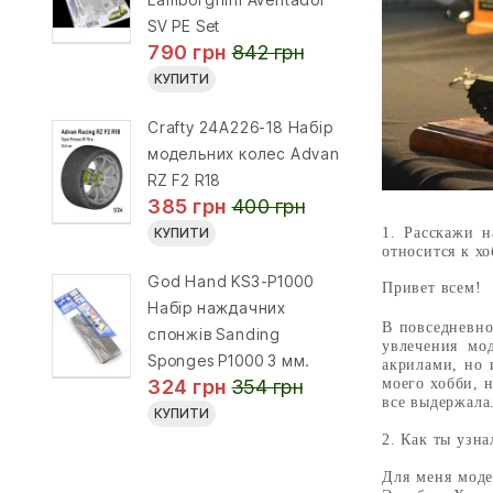
SV PE Set
790 грн
842 грн
КУПИТИ
Crafty 24A226-18 Набір
модельних колес Advan
RZ F2 R18
385 грн
400 грн
1. Расскажи 
КУПИТИ
относится к х
God Hand KS3-P1000
Привет всем!
Набір наждачних
В повседневн
спонжів Sanding
увлечения мо
Sponges P1000 3 мм.
акрилами, но 
моего хобби, 
324 грн
354 грн
все выдержала
КУПИТИ
2. Как ты узна
Для меня моде