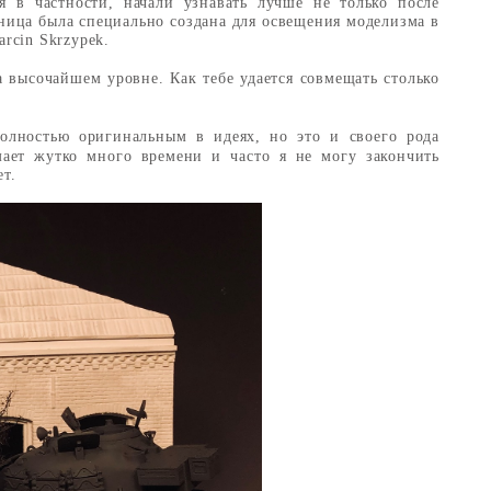
я в частности, начали узнавать лучше не только после
аница была специально создана для освещения моделизма в
arcin Skrzypek
.
на высочайшем уровне. Как тебе удается совмещать столько
полностью оригинальным в идеях, но это и своего рода
мает жутко много времени и часто я не могу закончить
т.