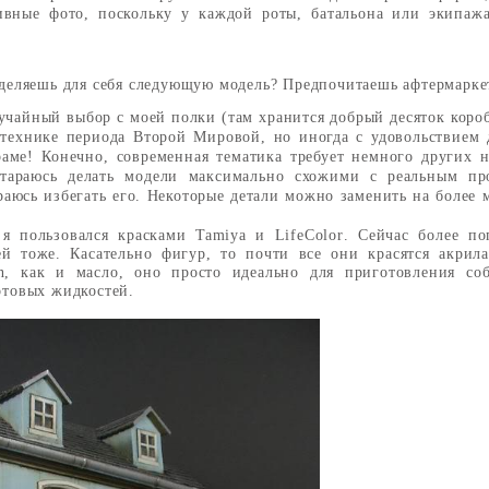
ивные фото, поскольку у каждой роты, батальона или экипажа
еделяешь для себя следующую модель? Предпочитаешь афтермарке
учайный выбор с моей полки (там хранится добрый десяток коро
технике периода Второй Мировой, но иногда с удовольствием 
аме! Конечно, современная тематика требует немного других н
стараюсь делать модели максимально схожими с реальным п
раюсь избегать его. Некоторые детали можно заменить на более
 я пользовался красками
Tamiya
и
LifeColor
. Сейчас более п
й тоже. Касательно фигур, то почти все они красятся акрила
n, как и масло, оно просто идеально для приготовления со
отовых жидкостей.