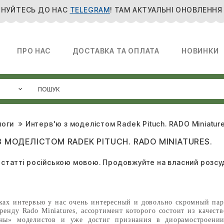
НУЙТЕСЬ ДО НАС
TELEGRAM
! ТАМ АКТУАЛЬНІ ОНОВЛЕННЯ
ПРО НАС
ДОСТАВКА ТА ОПЛАТА
НОВИНКИ
логи
Интерв'ю з моделістом Radek Pituch. RADO Miniature
З МОДЕЛІСТОМ RADEK PITUCH. RADO MINIATURES.
 статті російською мовою. Продовжуйте на власний розсу
ках интервью у нас очень интересный и довольно скромный пар
бренду
Rado Miniatures
, ассортимент которого состоит из качес
ны» моделистов и уже достиг признания в диорамостроении