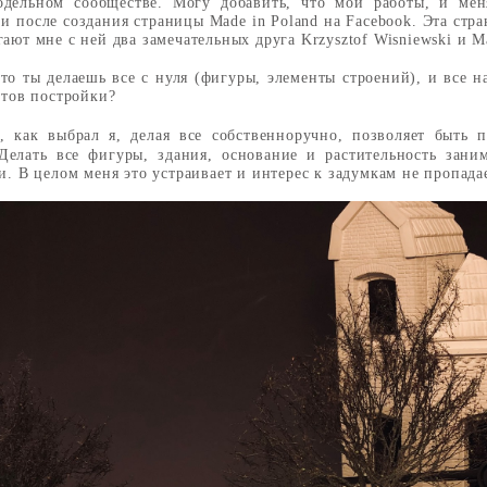
одельном сообществе. Могу добавить, что мои работы, и мен
 и после создания страницы Made in Poland на Facebook. Эта стр
ают мне с ней два замечательных друга
Krzysztof Wisniewski
и
M
 что ты делаешь все с нуля (фигуры, элементы строений), и все 
ктов постройки?
, как выбрал я, делая все собственноручно, позволяет быть 
Делать все фигуры, здания, основание и растительность зани
и. В целом меня это устраивает и интерес к задумкам не пропадае