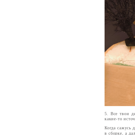
5. Все твои д
какие-то исто
Когда сажусь 
в сборке, а д