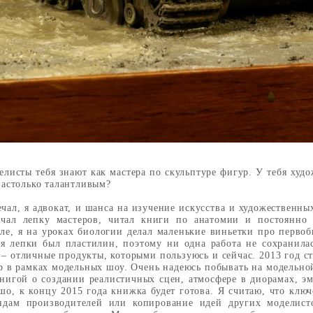
елисты тебя знают как мастера по скульптуре фигур. У тебя худ
 настолько талантливым?
ечал, я адвокат, и шанса на изучение искусства и художественны
учал лепку мастеров, читал книги по анатомии и постоянно 
ле, я на уроках биологии делал маленькие виньетки про перво
я лепки был пластилин, поэтому ни одна работа не сохранилась
– отличные продукты, которыми пользуюсь и сейчас. 2013 год ст
р в рамках модельных шоу. Очень надеюсь побывать на модельно
книгой о создании реалистичных сцен, атмосфере в диорамах, э
ошо, к концу 2015 года книжка будет готова. Я считаю, что ключ
ендам производителей или копирование идей других моделист