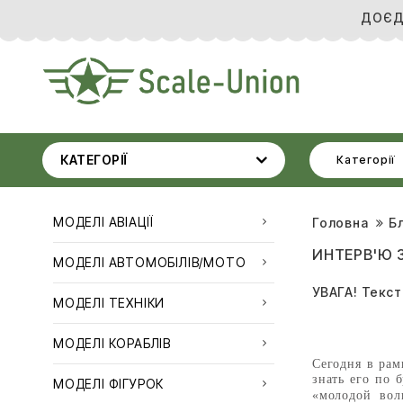
ДОЄД
КАТЕГОРІЇ
Категорії
МОДЕЛІ АВІАЦІЇ
Головна
Б
ИНТЕРВ'Ю 
МОДЕЛІ АВТОМОБІЛІВ/МОТО
УВАГА! Текст
МОДЕЛІ ТЕХНІКИ
МОДЕЛІ КОРАБЛІВ
Сегодня в рам
знать его по 
МОДЕЛІ ФІГУРОК
«молодой вол