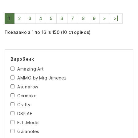
1
2
3
4
5
6
7
8
9
>
>|
Показано з 1 по 16 із 150 (10 сторінок)
Виробник
Amazing Art
AMMO by Mig Jimenez
Asunarow
Cormake
Crafty
DSPIAE
E.T.Model
Gaianotes