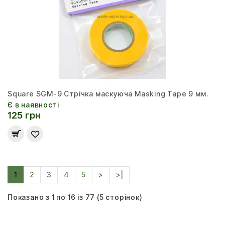
Square SGM-9 Стрічка маскуюча Masking Tape 9 мм.
Є в наявності
125 грн
1
2
3
4
5
>
>|
Показано з 1 по 16 із 77 (5 сторінок)