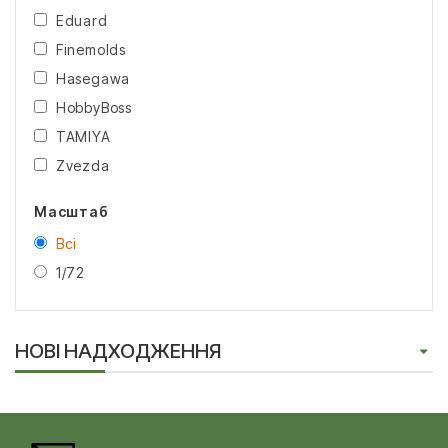
Eduard
Finemolds
Hasegawa
HobbyBoss
TAMIYA
Zvezda
Масштаб
Всі
1/72
НОВІ НАДХОДЖЕННЯ