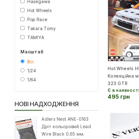
Hasegawa
Hot Wheels
Pop Race
Takara Tomy
TAMIYA
Масштаб
Всі
Hot Wheels 
1/24
Колекційна 
1/64
323 GTR
Є в наявност
495 грн
НОВІ НАДХОДЖЕННЯ
Adlers Nest ANE-0163
Дріт кольоровий Lead
Wire Black 0.65 мм.