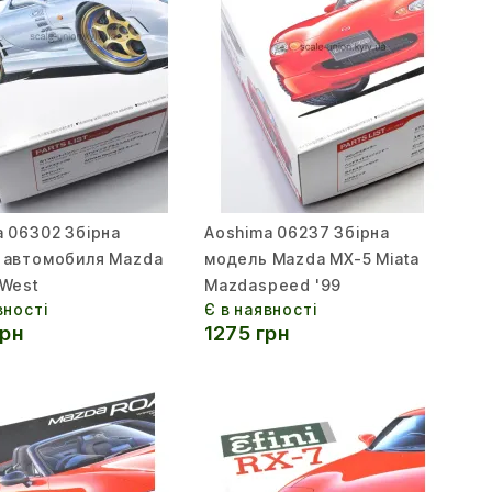
a 06302 Збірна
Aoshima 06237 Збірна
 автомобиля Mazda
модель Mazda MX-5 Miata
-West
Mazdaspeed '99
вності
Є в наявності
грн
1275 грн