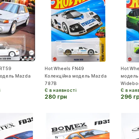
HRT59
Hot Wheels FN49
Hot Whe
модель Mazda
Колекційна модель Mazda
модель
787B
Widebo
і
Є в наявності
Є в ная
280 грн
296 г