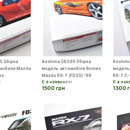
5 Збірна
Aoshima 06399 Збірна
Aoshim
мобиля Mazda
модель автомобіля Bomex
модель
ex
Mazda RX-7 (FD3S) '99
RX-7 C
і
Є в наявності
Є в ная
1500 грн
1300 