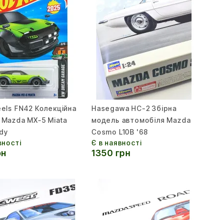
els FN42 Колекційна
Hasegawa HC-2 Збірна
 Mazda MX-5 Miata
модель автомобіля Mazda
dy
Cosmo L10B '68
вності
Є в наявності
рн
1350 грн