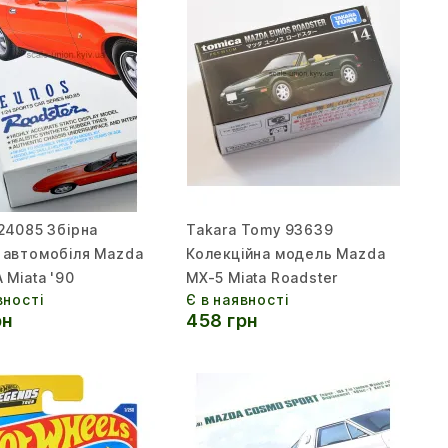
24085 Збірна
Takara Tomy 93639
 автомобіля Mazda
Колекційна модель Mazda
 Miata '90
MX-5 Miata Roadster
вності
Є в наявності
рн
458 грн