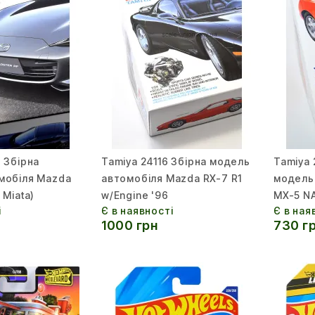
 Збірна
Tamiya 24116 Збірна модель
Tamiya 
мобіля Mazda
автомобіля Mazda RX-7 R1
модель
 Miata)
w/Engine '96
MX-5 NA
і
Є в наявності
Є в ная
1000 грн
730 г