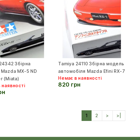
24342 Збірна
Tamiya 24110 Збірна модель
 Mazda MX-5 ND
автомобіля Mazda Efini RX-7
Немає в наявності
r (Miata)
820 грн
 наявності
рн
1
2
>
>|