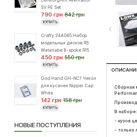
SV PE Set
790 грн
842 грн
КУПИТЬ
Crafty 24A065 Набор
модельных дисков RS
Watanabe 8-spoke R15
450 грн
550 грн
КУПИТЬ
ОПИСАНИ
God Hand GH-NC1 Чехол
для кусачек Nipper Cap
Сборная 
White
Performan
142 грн
158 грн
Производ
КУПИТЬ
В наборе
- кузов 
НОВЫЕ ПОСТУПЛЕНИЯ
- только 