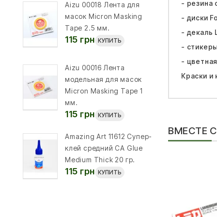
- резина 
Aizu 00018 Лента для
масок Micron Masking
- диски F
Tape 2.5 мм.
- декаль 
115 грн
КУПИТЬ
- стикер
- цветна
Aizu 00016 Лента
Краски и 
модельная для масок
Micron Masking Tape 1
мм.
115 грн
КУПИТЬ
ВМЕСТЕ 
Amazing Art 11612 Супер-
клей средний CA Glue
Medium Thick 20 гр.
115 грн
КУПИТЬ