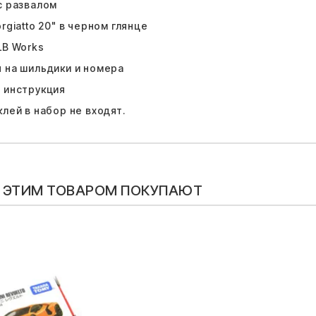
с развалом
orgiatto 20" в черном глянце
LB Works
ы на шильдики и номера
я инструкция
клей в набор не входят.
С ЭТИМ ТОВАРОМ ПОКУПАЮТ