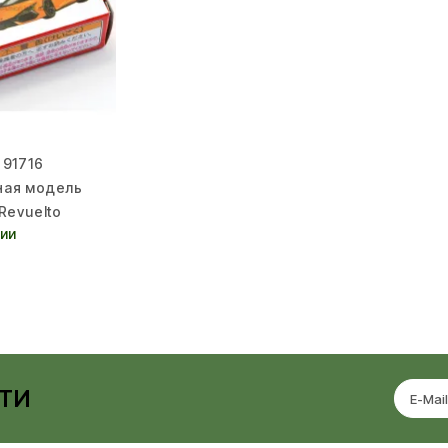
 91716
ная модель
Revuelto
чии
ТИ