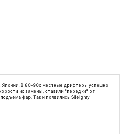
 в Японии. В 80-90х местные дрифтеры успешно
корости их замены, ставили "передки" от
одъема фар. Так и появились Sileighty