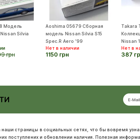
78 Модель
Aoshima 05679 Сборная
Takara 
issan Silvia
модель Nissan Silvia S15
Коллек
Spec.R Aero '99
Nissan 1
чии
Нет в наличии
Нет в н
9 грн
1150 грн
387 г
ТИ
 наши страницы в социальных сетях, что бы вовремя узна
дних поступлених и обновлении наличия. Полезная информ