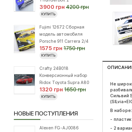
3900 грн
4200 грн
КУПИТЬ
Fujimi 12672 Сборная
модель автомобиля
Porsche 911 Carrera 2/4
1575 грн
1750 грн
КУПИТЬ
ОПИСАНИ
Crafty 24B018
Конверсионный набор
Ridox Toyota Supra A80
Не широк
1320 грн
1650 грн
разбивали
Сильвий S
КУПИТЬ
(SILvia+E
В наборе
НОВЫЕ ПОСТУПЛЕНИЯ
- пластик
Alexen FG-AJ0086
- 2 вариа