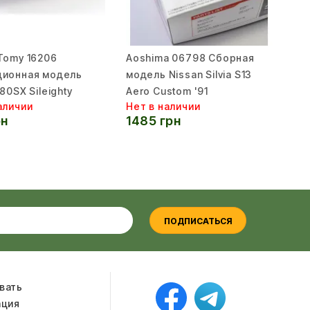
Tomy 16206
Aoshima 06798 Сборная
ционная модель
модель Nissan Silvia S13
80SX Sileighty
Aero Custom '91
аличии
Нет в наличии
рн
1485 грн
ПОДПИСАТЬСЯ
вать
ация