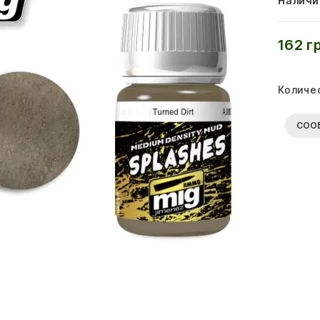
Наличи
162 г
Количе
СОО