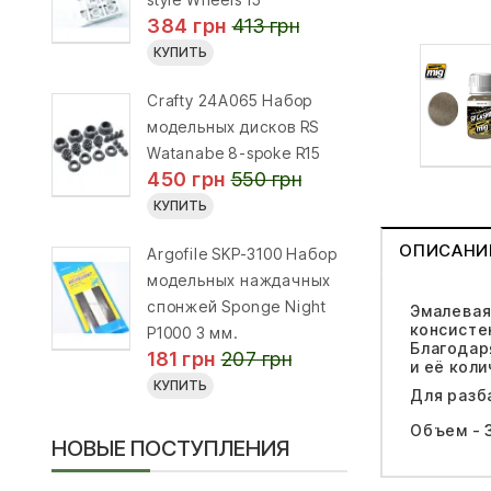
384 грн
413 грн
КУПИТЬ
Crafty 24A065 Набор
модельных дисков RS
Watanabe 8-spoke R15
450 грн
550 грн
КУПИТЬ
ОПИСАНИ
Argofile SKP-3100 Набор
модельных наждачных
спонжей Sponge Night
Эмалевая
консисте
P1000 3 мм.
Благодар
181 грн
207 грн
и её кол
КУПИТЬ
Для разб
Объем - 3
НОВЫЕ ПОСТУПЛЕНИЯ