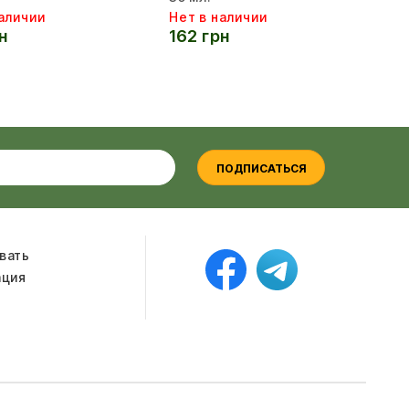
аличии
Нет в наличии
Не
н
162 грн
16
ПОДПИСАТЬСЯ
вать
ация