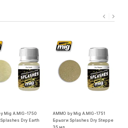
y Mig A.MIG-1750
AMMO by Mig A.MIG-1751
AM
Splashes Dry Earth
Брызги Splashes Dry Steppe
Бр
35 мл.
Gr