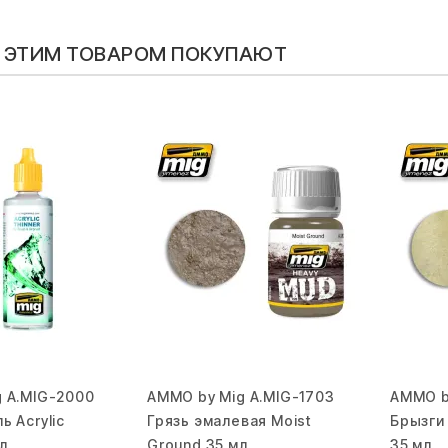
С ЭТИМ ТОВАРОМ ПОКУПАЮТ
 A.MIG-2000
AMMO by Mig A.MIG-1703
AMMO b
ь Acrylic
Грязь эмалевая Moist
Брызги 
л.
Ground 35 мл.
35 мл.