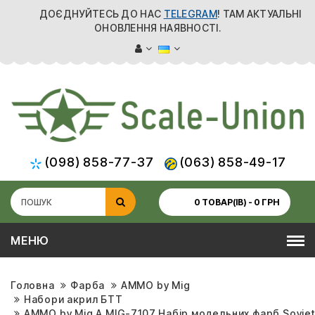
ДОЄДНУЙТЕСЬ ДО НАС
TELEGRAM
! ТАМ АКТУАЛЬНІ
ОНОВЛЕННЯ НАЯВНОСТІ.
(098) 858-77-37
(063) 858-49-17
0 ТОВАР(ІВ) - 0 ГРН
МЕНЮ
Головна
Фарба
AMMO by Mig
Набори акрил БТТ
AMMO by Mig A.MIG-7107 Набір модельних фарб Soviet