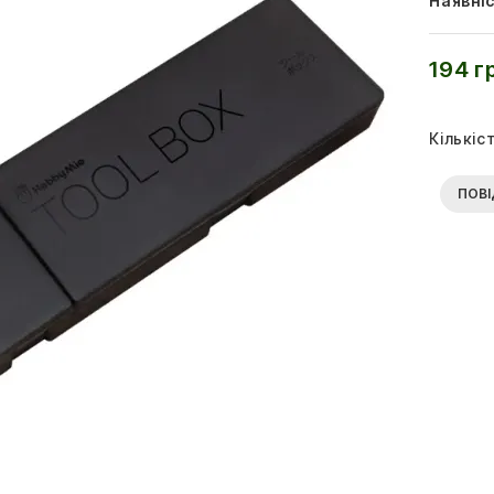
Наявніс
194 г
Кількіс
ПОВІ