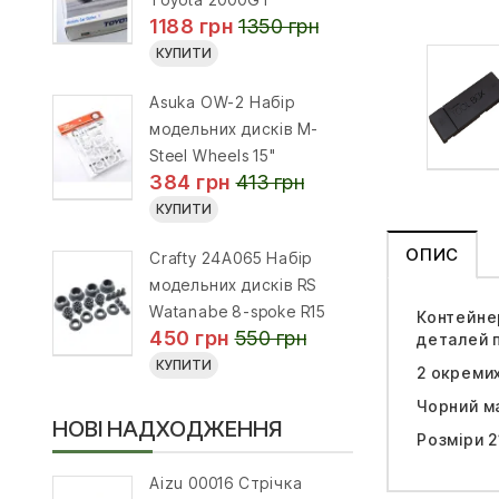
1188 грн
1350 грн
КУПИТИ
Asuka OW-2 Набір
модельних дисків M-
Steel Wheels 15"
384 грн
413 грн
КУПИТИ
ОПИС
Crafty 24A065 Набір
модельних дисків RS
Watanabe 8-spoke R15
Контейнер
450 грн
550 грн
деталей п
КУПИТИ
2 окремих
Чорний м
НОВІ НАДХОДЖЕННЯ
Розміри 2
Aizu 00016 Стрічка