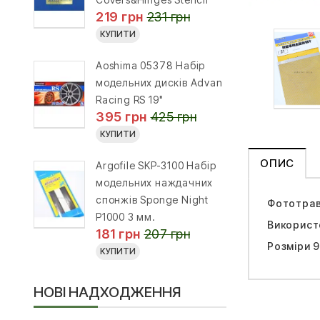
219 грн
231 грн
КУПИТИ
Aoshima 05378 Набір
модельних дисків Advan
Racing RS 19"
395 грн
425 грн
КУПИТИ
ОПИС
Argofile SKP-3100 Набір
модельних наждачних
спонжів Sponge Night
Фототравл
P1000 3 мм.
Використо
181 грн
207 грн
Розміри 9
КУПИТИ
НОВІ НАДХОДЖЕННЯ