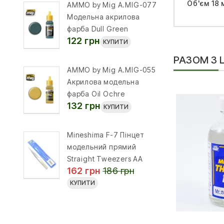
Об'єм 18 
AMMO by Mig A.MIG-077
Модельна акрилова
фарба Dull Green
122 грн
КУПИТИ
РАЗОМ З
AMMO by Mig A.MIG-055
Акрилова модельна
фарба Oil Ochre
132 грн
КУПИТИ
Mineshima F-7 Пінцет
модельний прямий
Straight Tweezers AA
162 грн
186 грн
КУПИТИ