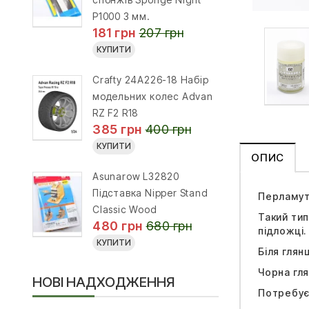
P1000 3 мм.
181 грн
207 грн
КУПИТИ
Crafty 24A226-18 Набір
модельних колес Advan
RZ F2 R18
385 грн
400 грн
КУПИТИ
ОПИС
Asunarow L32820
Підставка Nipper Stand
Перламут
Classic Wood
Такий тип
480 грн
680 грн
підложці.
КУПИТИ
Біля глян
Чорна гля
НОВІ НАДХОДЖЕННЯ
Потребує