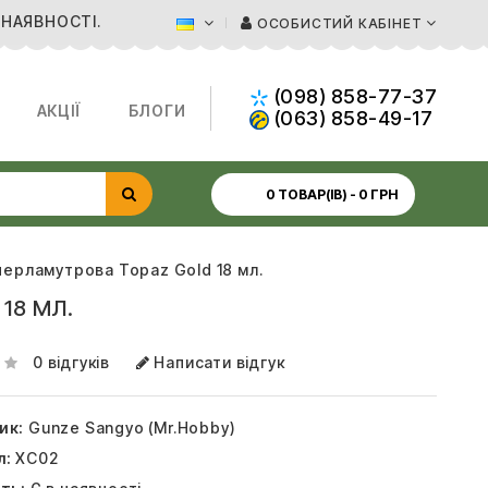
 НАЯВНОСТІ.
ОСОБИСТИЙ КАБІНЕТ
(098) 858-77-37
АКЦІЇ
БЛОГИ
(063) 858-49-17
0 ТОВАР(ІВ) - 0 ГРН
перламутрова Topaz Gold 18 мл.
18 МЛ.
0 відгуків
Написати відгук
ик:
Gunze Sangyo (Mr.Hobby)
л:
XC02