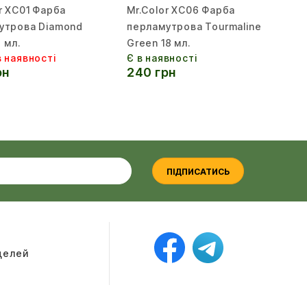
r XC01 Фарба
Mr.Color XC06 Фарба
Mr
утрова Diamond
перламутрова Tourmaline
пе
8 мл.
Green 18 мл.
Pe
 наявності
Є в наявності
Не
рн
240 грн
2
ПІДПИСАТИСЬ
оделей