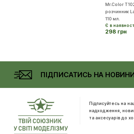
Mr.Color T10
розчинник L
110 мл.
Є в наявност
298 грн
ПІДПИСАТИСЬ НА НОВИН
Підписуйтесь на на
надходження, новин
та аксесуарів до хо