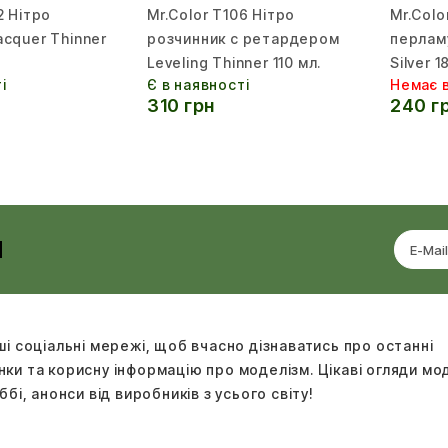
2 Нітро
Mr.Color T106 Нітро
Mr.Colo
acquer Thinner
розчинник с ретардером
перлам
Leveling Thinner 110 мл.
Silver 1
і
Є в наявності
Немає в
310 грн
240 г
И
ші соціальні мережі, щоб вчасно дізнаватись про останні
ки та корисну інформацію про моделізм. Цікаві огляди м
ббі, анонси від виробників з усього світу!