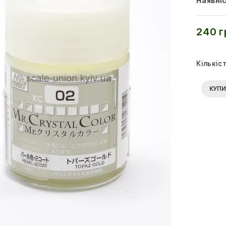
Наявніс
240 г
Кількіс
КУП