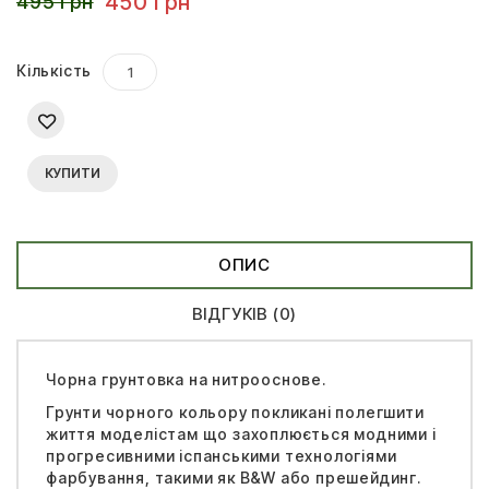
450 грн
495 грн
Кількість
КУПИТИ
ОПИС
ВІДГУКІВ (0)
Чорна грунтовка на нитрооснове.
Грунти чорного кольору покликані полегшити
життя моделістам що захоплюється модними і
прогресивними іспанськими технологіями
фарбування, такими як B&W або прешейдинг.