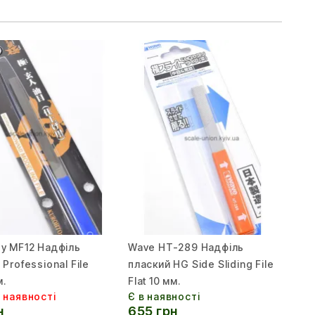
y MF12 Надфіль
Wave HT-289 Надфіль
Professional File
плаский HG Side Sliding File
м.
Flat 10 мм.
 наявності
Є в наявності
н
655 грн