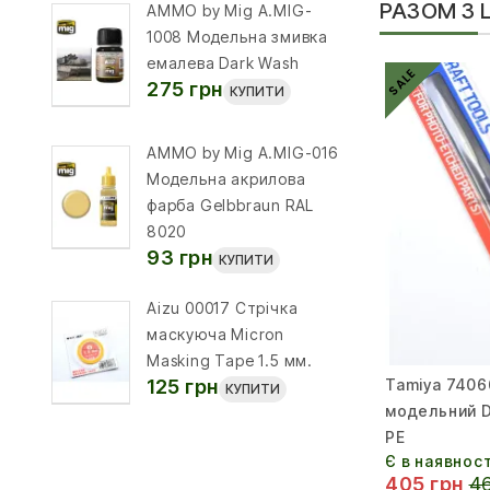
РАЗОМ З
AMMO by Mig A.MIG-
1008 Модельна змивка
емалева Dark Wash
SALE
275 грн
КУПИТИ
AMMO by Mig A.MIG-016
Модельна акрилова
фарба Gelbbraun RAL
8020
93 грн
КУПИТИ
Aizu 00017 Стрічка
маскуюча Micron
Masking Tape 1.5 мм.
Tamiya 7406
125 грн
КУПИТИ
модельний Di
PE
Є в наявност
405 грн
46