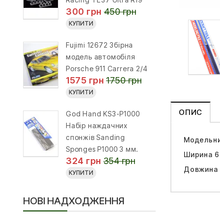
300 грн
450 грн
КУПИТИ
Fujimi 12672 Збірна
модель автомобіля
Porsche 911 Carrera 2/4
1575 грн
1750 грн
КУПИТИ
ОПИС
God Hand KS3-P1000
Набір наждачних
спонжів Sanding
Модельний
Sponges P1000 3 мм.
Ширина 6
324 грн
354 грн
Довжина 
КУПИТИ
НОВІ НАДХОДЖЕННЯ