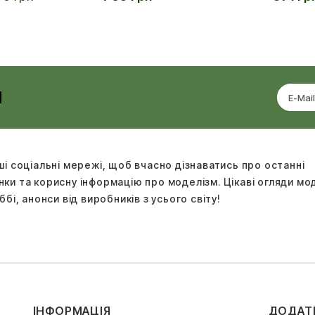
И
ші соціальні мережі, щоб вчасно дізнаватись про останні
ки та корисну інформацію про моделізм. Цікаві огляди м
ббі, анонси від виробників з усього світу!
ІНФОРМАЦІЯ
ДОДАТ