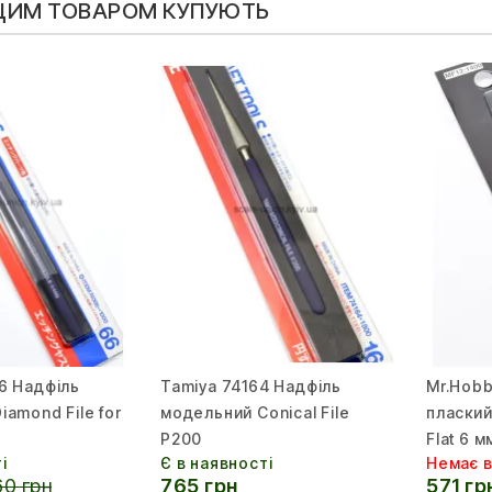
 ЦИМ ТОВАРОМ КУПУЮТЬ
6 Надфіль
Tamiya 74164 Надфіль
Mr.Hobb
amond File for
модельний Conical File
плаский 
P200
Flat 6 м
і
Є в наявності
Немає в
0 грн
765 грн
571 гр