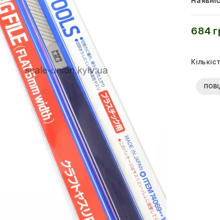
Наявніс
684 г
Кількіс
ПОВІ